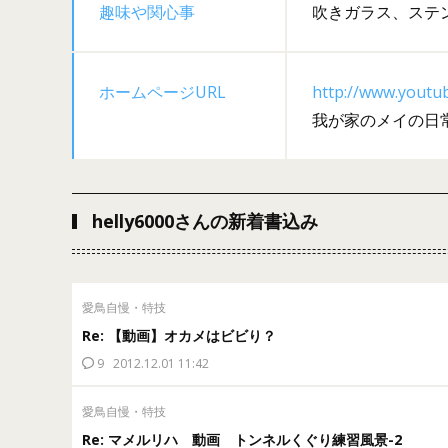
趣味や関心事
吹きガラス、ステ
ホームページURL
http://www.youtu
我が家のメイの日
helly6000さんの新着書込み
愛鳥自慢・特技
Re: 【動画】オカメはビビり？
9
2012.12.01 11:42
愛鳥自慢・特技
Re: マメルリハ 動画 トンネルくぐり練習風景-2