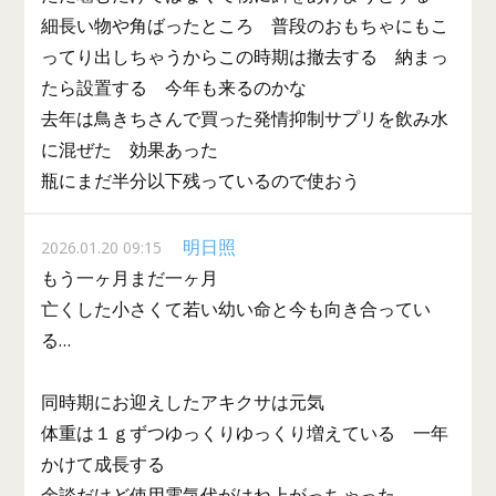
細長い物や角ばったところ 普段のおもちゃにもこ
ってり出しちゃうからこの時期は撤去する 納まっ
たら設置する 今年も来るのかな
去年は鳥きちさんで買った発情抑制サプリを飲み水
に混ぜた 効果あった
瓶にまだ半分以下残っているので使おう
明日照
2026.01.20 09:15
もう一ヶ月まだ一ヶ月
亡くした小さくて若い幼い命と今も向き合ってい
る…
同時期にお迎えしたアキクサは元気
体重は１ｇずつゆっくりゆっくり増えている 一年
かけて成長する
余談だけど使用電気代がはね上がっちゃった