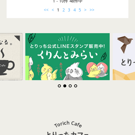
1 - 10件 48件中
<<
<
1
2
3
4
5
>
>>