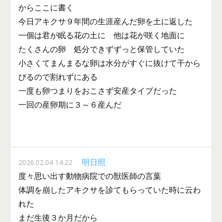
からここに書く
今日アキクサ９年間の生涯産んだ卵を土に返した
一個は君が眠る花の土に 他は花が咲く地面に
たくさんの卵 処分できずずっと保管していた
小さくてまんまるな卵は水分がすぐに抜けて干から
びるので割れずにある
一度も卵つまりをおこさず安産タイプだった
一回の産卵期に３～６産んだ
明日照
2026.02.04 14:22
度々思い出す動物病院での獣医師の言葉
体調を崩したアキクサを診てもらっていた時に云わ
れた
まだ生後３か月だから