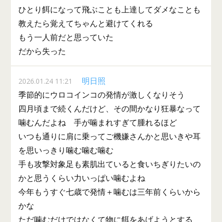
ひとり餌になって飛ぶことも上達してダメなことも
教えたら覚えてちゃんと避けてくれる
もう一人前だと思っていた
だから失った
明日照
2026.01.24 11:21
季節的にウロコインコの発情が激しくなりそう
四月頃まで続くんだけど、その間かなり狂暴なって
噛むんだよね 手が噛まれすぎて腫れるほど
いつも通りに肩に乗ってご機嫌さんかと思いきや耳
を思いっきり噛む噛む噛む
手も攻撃対象足も素肌出ていると食いちぎりたいの
かと思うくらい力いっぱい噛むよね
今年もうすぐ七歳で発情＋噛むは三年前くらいから
かな
ただ噛むだけではなくて物に餌をあげようとする