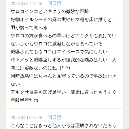
明日照
2026.03.02 10:36
ウロコインコとアキクサの微妙な距離
好物オイルシードの麻の実やヒマ種を床に撒くと二
羽が競って食べる
ウロコの方が食べるの早いけどアキクサも負けてい
ないしかもウロコに威嚇しながら食べている
威嚇されてもウロコはマイペースで気にしない
時々メッと威嚇返しするが怪我的な噛みはない 人
間には容赦ないのにね…(*_*)
同時放鳥中はちゃんと見守っているので事故はおき
ない
アキクサ自身も逃げ足早い 健康に育ったもうすぐ
年齢半年だね
明日照
2026.02.18 13:36
こんなことはきっと他人からは理解されないだろう