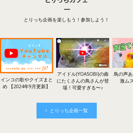
とりっち企画を楽しもう！参加しよう！
鳥の声あ
アイドル(YOASOBI)の曲
インコの歌やクイズまと
激ム
にたくさんの鳥さんが登
め 【2024年9月更新】
場！可愛すぎる〜♪
とりっち企画一覧