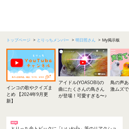
トップページ
>
とりっちメンバー
>
明日照さん
>
My掲示板
鳥の声あ
アイドル(YOASOBI)の
インコの歌やクイズま
激ムズで
曲にたくさんの鳥さん
とめ 【2024年9月更
が登場！可愛すぎる〜♪
新】
とりっち全トピックに「いいね👍」等のリアクショ