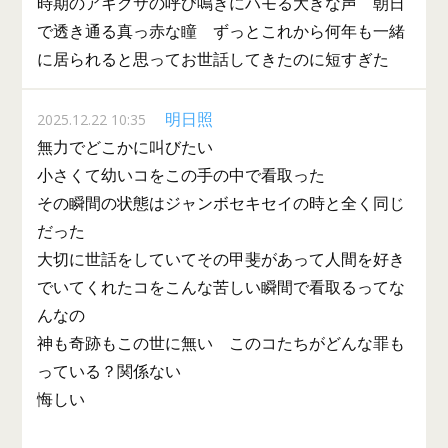
時期のアキクサの呼び鳴きにハモる大きな声 朝日
で透き通る真っ赤な瞳 ずっとこれから何年も一緒
に居られると思ってお世話してきたのに短すぎた
明日照
2025.12.22 10:35
無力でどこかに叫びたい
小さくて幼いコをこの手の中で看取った
その瞬間の状態はジャンボセキセイの時と全く同じ
だった
大切に世話をしていてその甲斐があって人間を好き
でいてくれたコをこんな苦しい瞬間で看取るってな
んなの
神も奇跡もこの世に無い このコたちがどんな罪も
っている？関係ない
悔しい