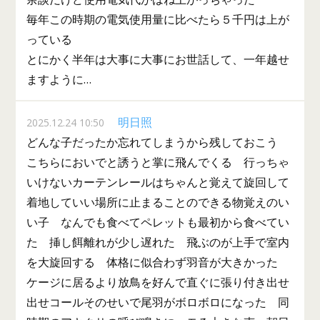
毎年この時期の電気使用量に比べたら５千円は上が
っている
とにかく半年は大事に大事にお世話して、一年越せ
ますように…
明日照
2025.12.24 10:50
どんな子だったか忘れてしまうから残しておこう
こちらにおいでと誘うと掌に飛んでくる 行っちゃ
いけないカーテンレールはちゃんと覚えて旋回して
着地していい場所に止まることのできる物覚えのい
い子 なんでも食べてペレットも最初から食べてい
た 挿し餌離れが少し遅れた 飛ぶのが上手で室内
を大旋回する 体格に似合わず羽音が大きかった
ケージに居るより放鳥を好んで直ぐに張り付き出せ
出せコールそのせいで尾羽がボロボロになった 同