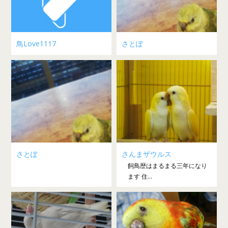
鳥Love1117
さとぽ
さとぽ
さんまザウルス
飼鳥歴はまるまる三年になり
ます 住...