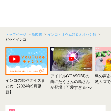
トップページ
>
鳥図鑑
>
インコ・オウム類＆オオハシ類
>
ビセイインコ
鳥の声あ
アイドル(YOASOBI)の
インコの歌やクイズま
激ムズで
曲にたくさんの鳥さん
とめ 【2024年9月更
が登場！可愛すぎる〜♪
新】