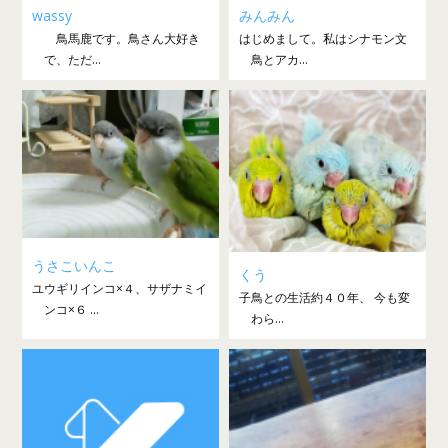
wassy
みんみん
鳥馬鹿です。鳥さん大好き
はじめまして。私はシナモン文
で、ただ...
鳥とアカ...
うさこいんこ
くう
ユウギリインコ×４、サザナミイ
子鳥との生活約４０年、 今も変
ンコ×６ ...
わら...