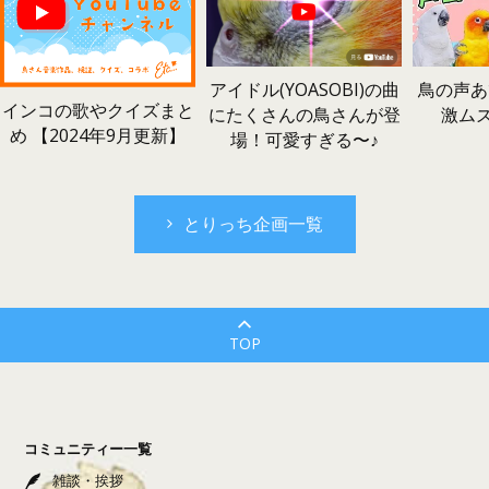
鳥の声あ
アイドル(YOASOBI)の曲
インコの歌やクイズまと
激ム
にたくさんの鳥さんが登
め 【2024年9月更新】
場！可愛すぎる〜♪
とりっち企画一覧
TOP
コミュニティー一覧
雑談・挨拶