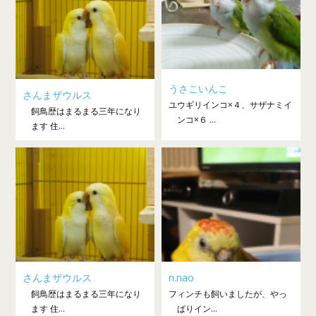
うさこいんこ
さんまザウルス
ユウギリインコ×４、サザナミイ
飼鳥歴はまるまる三年になり
ンコ×６ ...
ます 住...
さんまザウルス
n.nao
飼鳥歴はまるまる三年になり
フィンチも飼いましたが、やっ
ます 住...
ぱりイン...