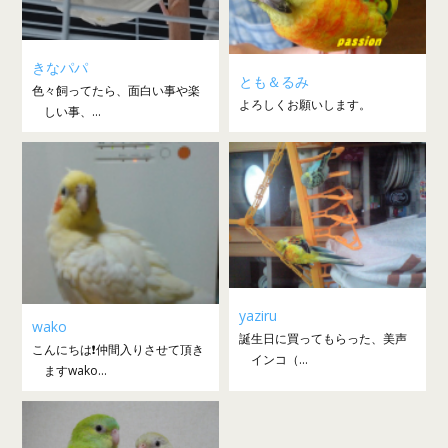
きなパパ
とも＆るみ
色々飼ってたら、面白い事や楽
よろしくお願いします。
しい事、...
yaziru
wako
誕生日に買ってもらった、美声
こんにちは❗仲間入りさせて頂き
インコ（...
ますwako...