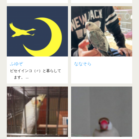
ふゆぞ
ななそら
ビセイインコ（♂）と暮らして
ます。 ...