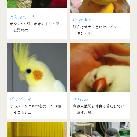
とりぶちょう
chiyodori
ボタン×４羽、ホオミドリ１羽
現在はオカメとビセイインコ、
と野鳥の...
キンカチ...
ビッグママ
そら♪♪♪
オカメインコを中心に １０種
鳥さん数羽と仲良く暮らしてい
６０羽近...
ます。鳥...