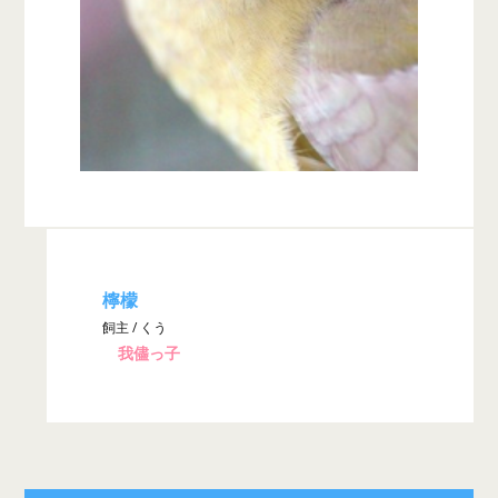
檸檬
飼主 / くう
我儘っ子