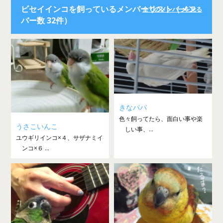
ビセイインコを飼っているメンバーリスト（メン
全てのメンバーを見る
バー数 32件）
きなパパ
色々飼ってたら、面白い事や楽
うさこいんこ
しい事、...
ユウギリインコ×４、サザナミイ
ンコ×６ ...