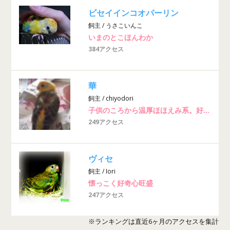
ビセイインコオパーリン
飼主 / うさこいんこ
いまのとこほんわか
384アクセス
華
飼主 / chiyodori
子供のころから温厚ほほえみ系。好奇心が強くて賢い。周りが良く見えて我慢が出来る
249アクセス
ヴィセ
飼主 / Iori
懐っこく好奇心旺盛
247アクセス
※ランキングは直近6ヶ月のアクセスを集計