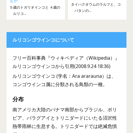
もか
タイハクオウムのラルフと、コ
５歳のトガリオインコと ４歳の
バタンの...
ルリコ...
ルリコンゴウインコについて
フリー百科事典『ウィキペディア（Wikipedia）』
ルリコンゴウインコから引用(2008.9.24 18:36)
ルリコンゴウインコ (学名：Ara ararauna）は、
コンゴウインコ属に分類される鳥類の一種。
分布
南アメリカ大陸のパナマ南部からブラジル、ボリ
ビア、パラグアイとトリニダードにいたる沼沢性
熱帯雨林に生息する。トリニダードでは絶滅危惧