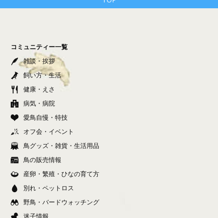
コミュニティー一覧
雑談・挨拶
飼い方・生活
健康・えさ
病気・病院
愛鳥自慢・特技
オフ会・イベント
鳥グッズ・雑貨・生活用品
鳥の販売情報
産卵・繁殖・ひなの育て方
別れ・ペットロス
野鳥・バードウォッチング
迷子情報