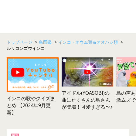
トップページ
>
鳥図鑑
>
インコ・オウム類＆オオハシ類
>
ルリコンゴウインコ
鳥の声あ
アイドル(YOASOBI)の
インコの歌やクイズま
激ムズで
曲にたくさんの鳥さん
とめ 【2024年9月更
が登場！可愛すぎる〜♪
新】