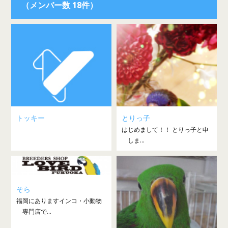
（メンバー数 18件）
トッキー
とりっ子
はじめまして！！ とりっ子と申
しま...
そら
福岡にありますインコ・小動物
専門店で...