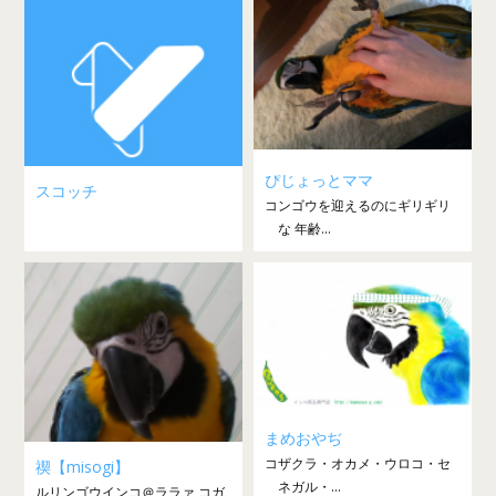
ぴじょっとママ
スコッチ
コンゴウを迎えるのにギリギリ
な 年齢...
まめおやぢ
コザクラ・オカメ・ウロコ・セ
禊【misogi】
ネガル・...
ルリンゴウインコ＠ララァ コガ