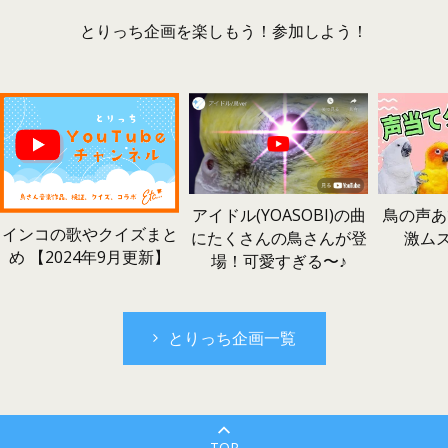
とりっち企画を楽しもう！参加しよう！
鳥の声あ
アイドル(YOASOBI)の曲
インコの歌やクイズまと
激ム
にたくさんの鳥さんが登
め 【2024年9月更新】
場！可愛すぎる〜♪
とりっち企画一覧
TOP