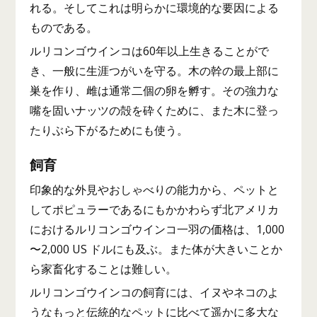
れる。そしてこれは明らかに環境的な要因による
ものである。
ルリコンゴウインコは60年以上生きることがで
き、一般に生涯つがいを守る。木の幹の最上部に
巣を作り、雌は通常二個の卵を孵す。その強力な
嘴を固いナッツの殻を砕くために、また木に登っ
たりぶら下がるためにも使う。
飼育
印象的な外見やおしゃべりの能力から、ペットと
してポピュラーであるにもかかわらず北アメリカ
におけるルリコンゴウインコ一羽の価格は、1,000
〜2,000 US ドルにも及ぶ。また体が大きいことか
ら家畜化することは難しい。
ルリコンゴウインコの飼育には、イヌやネコのよ
うなもっと伝統的なペットに比べて遥かに多大な