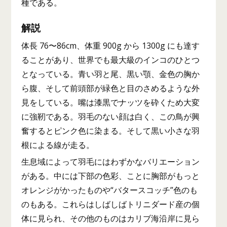
種である。
解説
体長 76〜86cm、体重 900g から 1300g にも達す
ることがあり、世界でも最大級のインコのひとつ
となっている。青い羽と尾、黒い顎、金色の胸か
ら腹、そして前頭部が緑色と目のさめるような外
見をしている。嘴は漆黒でナッツを砕くため大変
に強靭である。羽毛のない顔は白く、この鳥が興
奮するとピンク色に染まる。そして黒い小さな羽
根による線が走る。
生息域によって羽毛にはわずかなバリエーション
がある。中には下部の色彩、ことに胸部がもっと
オレンジがかったものや“バタースコッチ”色のも
のもある。これらはしばしばトリニダード産の個
体に見られ、その他のものはカリブ海沿岸に見ら