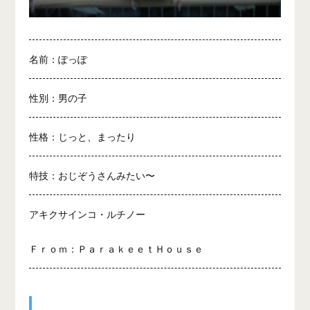
名前：ぽっぽ
性別：男の子
性格：じっと、まったり
特技：おじぞうさんみたい〜
アキクサインコ・ルチノー
Ｆｒｏｍ：ＰａｒａｋｅｅｔＨｏｕｓｅ