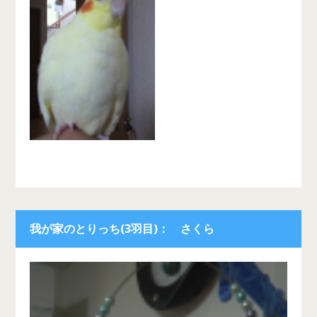
我が家のとりっち(3羽目)： さくら