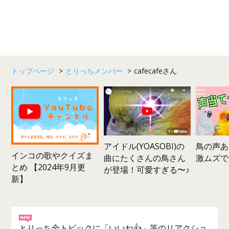
トップページ
>
とりっちメンバー
>
cafecafeさん
鳥の声あ
アイドル(YOASOBI)の
インコの歌やクイズま
激ムズで
曲にたくさんの鳥さん
とめ 【2024年9月更
が登場！可愛すぎる〜♪
新】
とりっち全トピックに「いいね👍」等のリアクショ