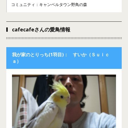
コミュニティ：キャンベルタウン野鳥の森
cafecafeさんの愛鳥情報
我が家のとりっち(1羽目)： すいか（Ｓｕｉｃ
ａ）