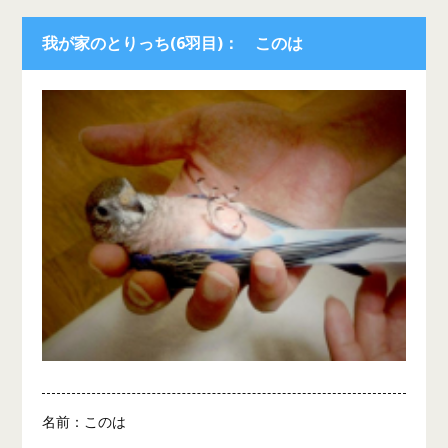
我が家のとりっち(6羽目)： このは
名前：このは