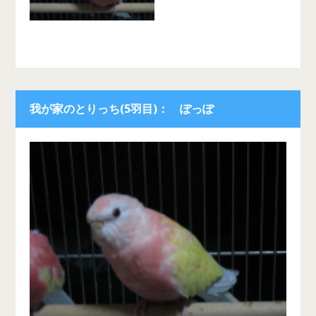
我が家のとりっち(5羽目)： ぽっぽ