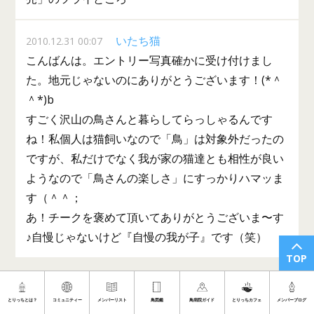
いたち猫
2010.12.31 00:07
こんばんは。エントリー写真確かに受け付けまし
た。地元じゃないのにありがとうございます！(*＾
＾*)b
すごく沢山の鳥さんと暮らしてらっしゃるんです
ね！私個人は猫飼いなので「鳥」は対象外だったの
ですが、私だけでなく我が家の猫達とも相性が良い
ようなので「鳥さんの楽しさ」にすっかりハマッま
す（＾＾；
あ！チークを褒めて頂いてありがとうございま〜す
♪自慢じゃないけど『自慢の我が子』です（笑）
TOP
My掲示板一覧へ
とりっちとは？
コミュニティー
メンバーリスト
鳥図鑑
鳥病院ガイド
とりっちカフェ
メンバーブログ