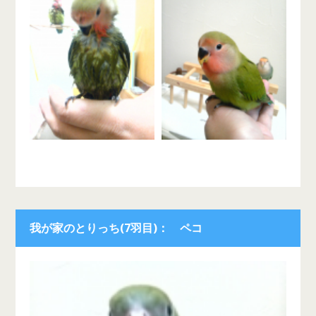
我が家のとりっち(7羽目)： ペコ