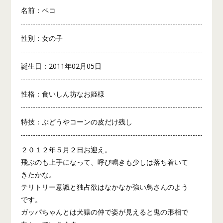
名前：ペコ
性別：女の子
誕生日：2011年02月05日
性格：食いしん坊なお姫様
特技：ぶどうやコーンの皮だけ残し
２０１２年５月２日お迎え。
飛ぶのも上手になって、呼び鳴きも少しは落ち着いて
きたかな。
テリトリー意識と独占欲はなかなか強い鳥さんのよう
です。
ガッパちゃんとは犬猿の仲で姿が見えると鬼の形相で