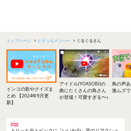
トップページ
>
とりっちメンバー
>
ぐるぐるさん
鳥の声あ
アイドル(YOASOBI)の
インコの歌やクイズま
激ムズで
曲にたくさんの鳥さん
とめ 【2024年9月更
が登場！可愛すぎる〜♪
新】
とりっち全トピックに「いいね👍」等のリアクショ