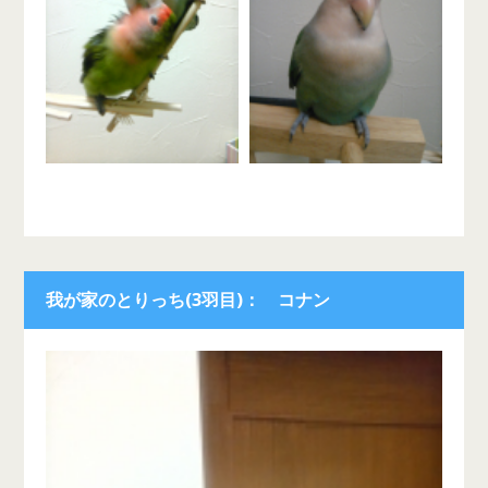
我が家のとりっち(3羽目)： コナン