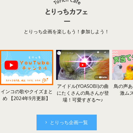
とりっち企画を楽しもう！参加しよう！
鳥の声あ
アイドル(YOASOBI)の曲
インコの歌やクイズまと
激ム
にたくさんの鳥さんが登
め 【2024年9月更新】
場！可愛すぎる〜♪
とりっち企画一覧