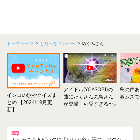
トップページ
>
とりっちメンバー
>
めぐみさん
鳥の声あ
アイドル(YOASOBI)の
インコの歌やクイズま
激ムズで
曲にたくさんの鳥さん
とめ 【2024年9月更
が登場！可愛すぎる〜♪
新】
とりっち全トピックに「いいね👍」等のリアクショ