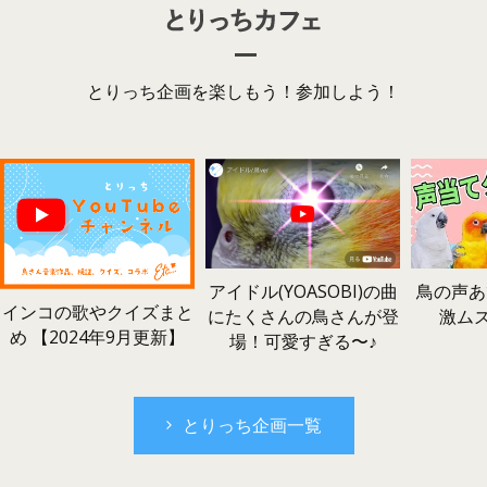
とりっち企画を楽しもう！参加しよう！
鳥の声あ
アイドル(YOASOBI)の曲
インコの歌やクイズまと
激ム
にたくさんの鳥さんが登
め 【2024年9月更新】
場！可愛すぎる〜♪
とりっち企画一覧