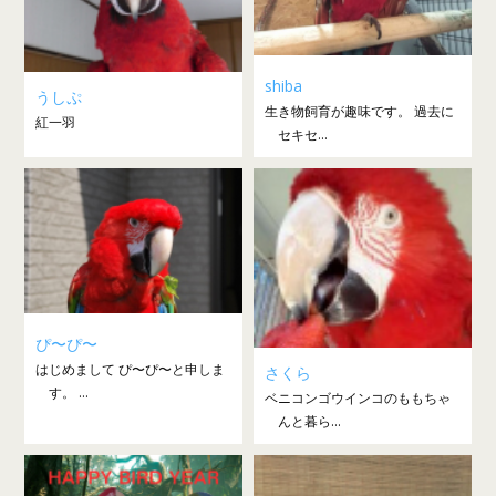
shiba
うしぷ
生き物飼育が趣味です。 過去に
紅一羽
セキセ...
ぴ〜ぴ〜
はじめまして ぴ〜ぴ〜と申しま
さくら
す。 ...
ベニコンゴウインコのももちゃ
んと暮ら...