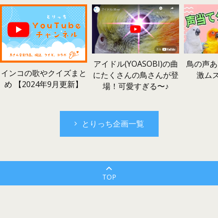
鳥の声あ
アイドル(YOASOBI)の曲
インコの歌やクイズまと
激ム
にたくさんの鳥さんが登
め 【2024年9月更新】
場！可愛すぎる〜♪
とりっち企画一覧
TOP