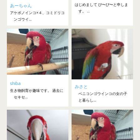
はじめまして ぴ〜ぴ〜と申しま
あーちゃん
す。 ...
アケボノインコ×４、コミドリコ
ンゴウイ...
shiba
みさと
生き物飼育が趣味です。 過去に
ベニコンゴウインコの女の子
セキセ...
と暮らし...