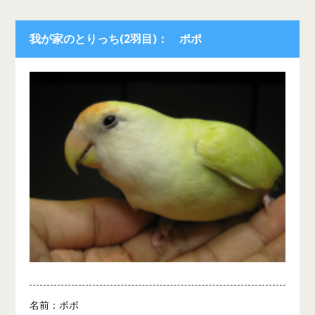
我が家のとりっち(2羽目)： ポポ
名前：ポポ