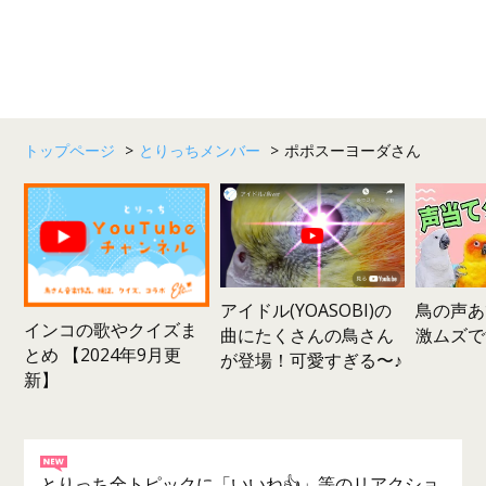
トップページ
>
とりっちメンバー
>
ポポスーヨーダさん
鳥の声あ
アイドル(YOASOBI)の
インコの歌やクイズま
激ムズで
曲にたくさんの鳥さん
とめ 【2024年9月更
が登場！可愛すぎる〜♪
新】
とりっち全トピックに「いいね👍」等のリアクショ