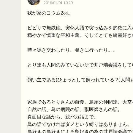
2018/01/01 10:29
我が家のヨウム2羽。
ビビりで無鉄砲、突然人語で突っ込みを的確に入
穏やかで慎重な平和主義、そしてとても綺麗好き
時々鳴き交わしたり、覗きに行ったり。。
とり達も人間のみていない所で井戸端会議をして
飼い主である(ひょっとして飼われている？)人
家族であるとりさんの自慢、鳥屋の仲間達、大空
自然の話、鳥の病院の話、獣医師さんの話。
真面目な話から、親バカ話まで。
鳥の話でなければダメという縛りはありません。
鳥好きの鳥好きによる鳥好きの為の井戸端会議で