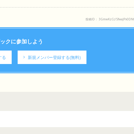
投稿ID： 3GmwKzCc/SfwaJPx0DN
ックに参加しよう
する
新規メンバー登録する
(無料)