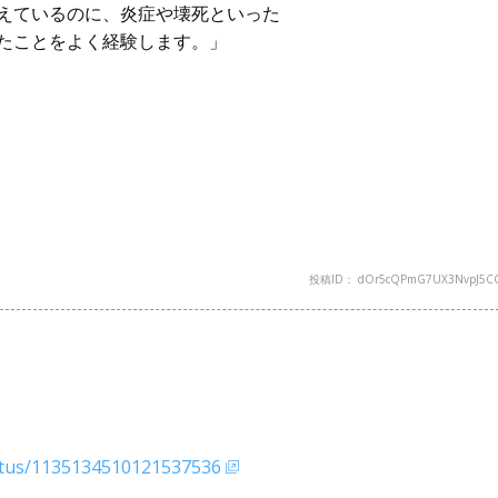
えているのに、炎症や壊死といった
たことをよく経験します。」
投稿ID： dOr5cQPmG7UX3NvpJ5C
tatus/1135134510121537536