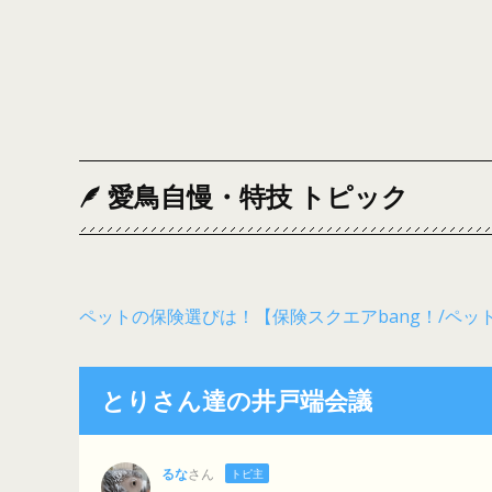
愛鳥自慢・特技 トピック
ペットの保険選びは！【保険スクエアbang！/ペッ
とりさん達の井戸端会議
るな
さん
トピ主