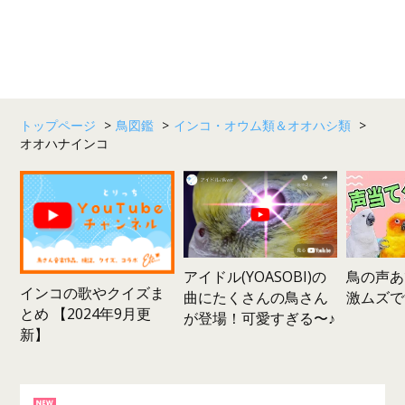
トップページ
>
鳥図鑑
>
インコ・オウム類＆オオハシ類
>
オオハナインコ
鳥の声あ
アイドル(YOASOBI)の
インコの歌やクイズま
激ムズで
曲にたくさんの鳥さん
とめ 【2024年9月更
が登場！可愛すぎる〜♪
新】