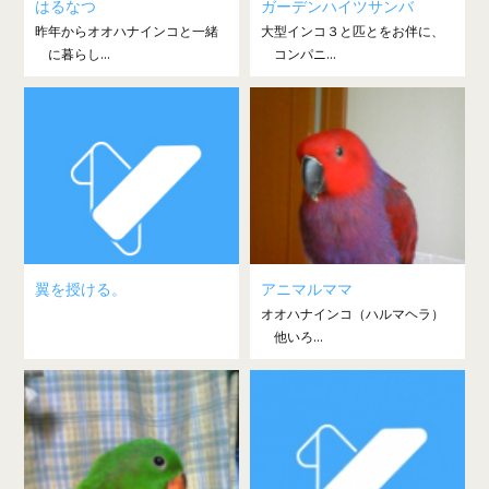
はるなつ
ガーデンハイツサンバ
昨年からオオハナインコと一緒
大型インコ３と匹とをお伴に、
に暮らし...
コンパニ...
翼を授ける。
アニマルママ
オオハナインコ（ハルマヘラ）
他いろ...