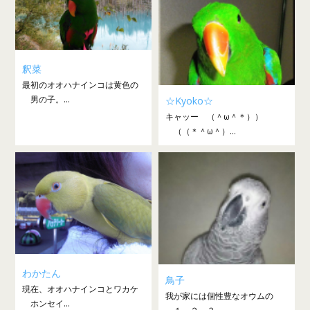
釈菜
最初のオオハナインコは黄色の
男の子。...
☆Kyoko☆
キャッー （＾ω＾＊））
（（＊＾ω＾）...
わかたん
鳥子
現在、オオハナインコとワカケ
我が家には個性豊なオウムの
ホンセイ...