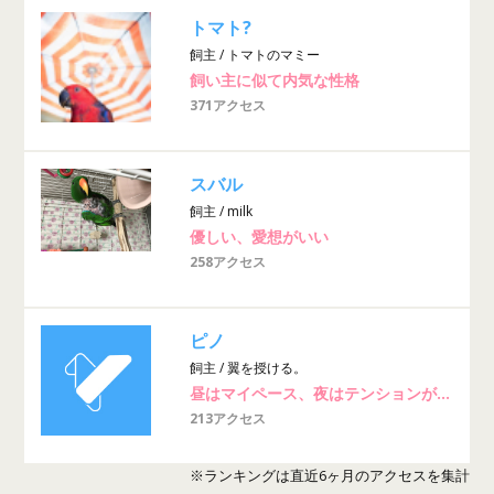
トマト?
飼主 / トマトのマミー
飼い主に似て内気な性格
371アクセス
スバル
飼主 / milk
優しい、愛想がいい
258アクセス
ピノ
飼主 / 翼を授ける。
昼はマイペース、夜はテンションが上がるので夜型？
213アクセス
※ランキングは直近6ヶ月のアクセスを集計