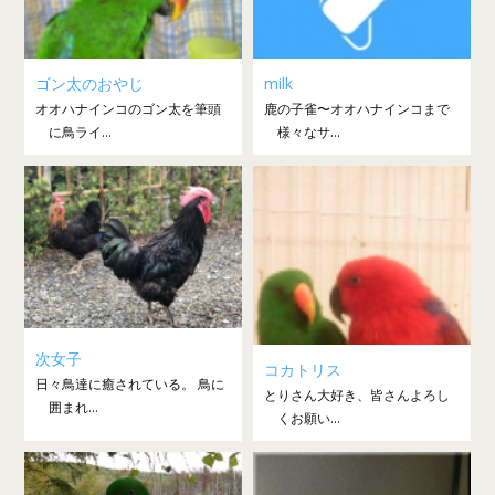
ゴン太のおやじ
milk
オオハナインコのゴン太を筆頭
鹿の子雀〜オオハナインコまで
に鳥ライ...
様々なサ...
次女子
コカトリス
日々鳥達に癒されている。 鳥に
とりさん大好き、皆さんよろし
囲まれ...
くお願い...