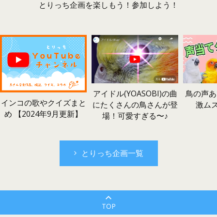
とりっち企画を楽しもう！参加しよう！
鳥の声あ
アイドル(YOASOBI)の曲
インコの歌やクイズまと
激ム
にたくさんの鳥さんが登
め 【2024年9月更新】
場！可愛すぎる〜♪
とりっち企画一覧
TOP