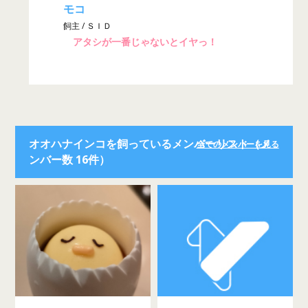
モコ
飼主 / ＳＩＤ
アタシが一番じゃないとイヤっ！
オオハナインコを飼っているメンバーリスト（メ
全てのメンバーを見る
ンバー数 16件）