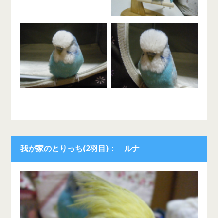
我が家のとりっち(2羽目)： ルナ