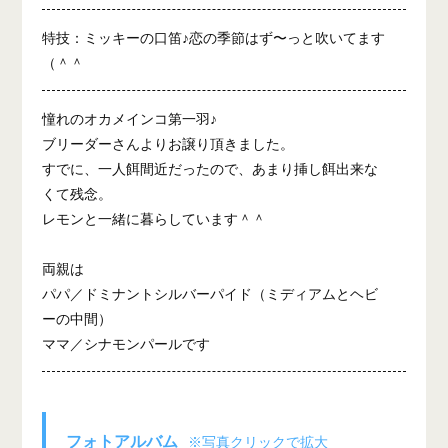
特技：ミッキーの口笛♪恋の季節はず〜っと吹いてます
（＾＾ゞ
憧れのオカメインコ第一羽♪
ブリーダーさんよりお譲り頂きました。
すでに、一人餌間近だったので、あまり挿し餌出来な
くて残念。
レモンと一緒に暮らしています＾＾
両親は
パパ／ドミナントシルバーパイド（ミディアムとヘビ
ーの中間）
ママ／シナモンパールです
フォトアルバム
※写真クリックで拡大