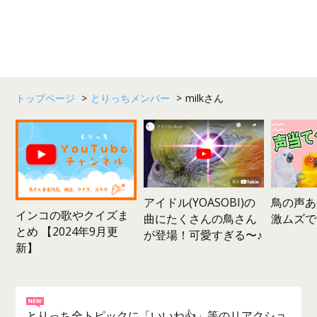
トップページ
>
とりっちメンバー
>
milkさん
鳥の声あ
アイドル(YOASOBI)の
インコの歌やクイズま
激ムズで
曲にたくさんの鳥さん
とめ 【2024年9月更
が登場！可愛すぎる〜♪
新】
とりっち全トピックに「いいね👍」等のリアクショ