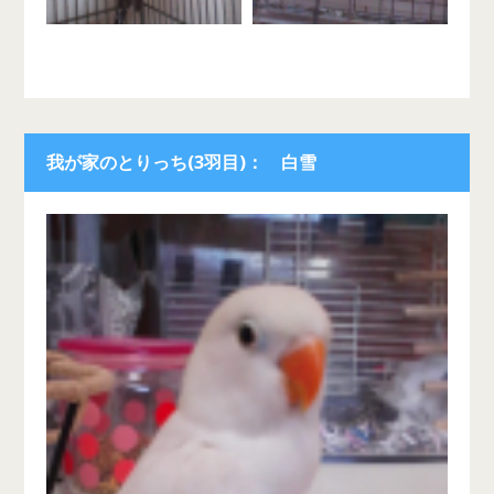
我が家のとりっち(3羽目)： 白雪