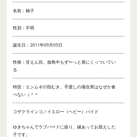
名前：柚子
性別：不明
誕生日：2011年09月05日
性格：甘えん坊。放鳥中もず〜っと肩にくっついてい
る
特技：エンムギの殻むき。手渡しの場合実はなぜか食
べない（＾＾ゞ
コザクラインコ／イエロー（ヘビー）パイド
ゆきちゃんでラブバードに嵌り、縁あってお迎えした
子です。