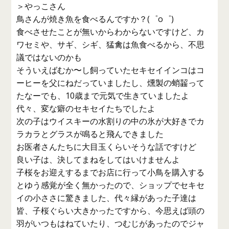
＞やっこさん
鳥さんが焼き魚を食べるんですか？(゜o゜)
食べさせたことが無いからわからないですけど、カ
ワセミや、サギ、シギ、猛禽は魚食べるから、不思
議ではないのかも
そういえばむか〜し飼っていたセキセイインコはコ
ーヒーを父にねだっていましたし、燻製の蛸齧って
たなーでも、10歳まで元気で生きていましたよ
代々、変な癖のセキセイたちでしたよ
次の子はウイスキーの水割りの中の氷が大好きでカ
ラカラとグラスが鳴ると飛んできました
お医者さんたちに大目玉くらいそうな話ですけど
良い子は、決してまねをしてはいけませんよ
子桜をお迎えするまでお店に行って小鳥を購入する
とゆう感覚が全く無かったので、ショップでセキセ
イの小ささに驚きました、代々縁があった子達は
皆、子桜ぐらい大きかったですから、今思えば頭の
羽がいつもはねていたり、つむじがあったのでジャ