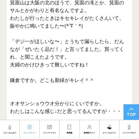
箕面山は大阪の北のほうで、箕面の滝とか、箕面の
サルとかがわりと有名なんですよ。
わたしが行ったときはキセキレイがたくさんいて、
賑やかに鳴いてました〜(*´∇｀*)
「デジ一がほしいな〜」とうちで漏らしたら、だん
なが「ぜいたく品だ！」と言ってました。買ってく
れ、と聞こえたようです。
夫婦のかけひきって難しいですね！
鎌倉ですか。どこも新緑がキレイ＾＾
オオサンショウウオ分かりにくいですか。
わたしはこんな感じ↓だと思ってるんですが・・・
TOP
とりっちとは？
コミュニティー
メンバーリスト
鳥図鑑
鳥病院ガイド
とりっちカフェ
メンバーブログ