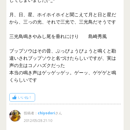
してしまいました(*_*
月、日、星、ホイホイホイと聞こえて月と日と星だ
から、三っの光、それで三光で、三光鳥だそうです
三光鳥鳴きやみし尾を垂れにけり 島崎秀風
ブップソウはその昔、ぶっぴょうぴょうと鳴くと勘
違いされブップソウと名づけたらしいですが、実は
声の主はコノハズクだった
本当の鳴き声はゲッゲッゲッ。ゲーッ、ゲゲゲと鳴
くらしいです
いいね！
投稿者：
chiyodori
さん
2012/05/28 21:10