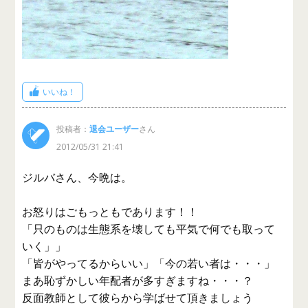
いいね！
投稿者：
退会ユーザー
さん
2012/05/31 21:41
ジルバさん、今晩は。
お怒りはごもっともであります！！
「只のものは生態系を壊しても平気で何でも取って
いく」」
「皆がやってるからいい」「今の若い者は・・・」
まあ恥ずかしい年配者が多すぎますね・・・？
反面教師として彼らから学ばせて頂きましょう