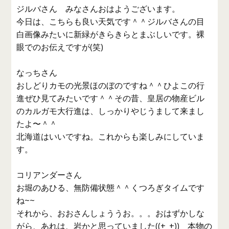
ジルバさん みなさんおはようございます。
今日は、こちらも良い天気です＾＾ジルバさんの目
白画像みたいに新緑がきらきらとまぶしいです。裸
眼でのお伝えですが(笑)
なっちさん
おしどりカモの光景ほのぼのですね＾＾ひよこの行
進ぜひ見てみたいです＾＾その昔、皇居の物産ビル
のカルガモ大行進は、しっかりやじうまして来まし
たよ〜＾＾
北海道はいいですね。これからも楽しみにしていま
す。
コリアンダーさん
お堀のあひる、無防備状態＾＾くつろぎタイムです
ね~~
それから、おおさんしょううお。。。おはずかしな
がら、あれは、岩かと思っていました((+_+)) 本物の