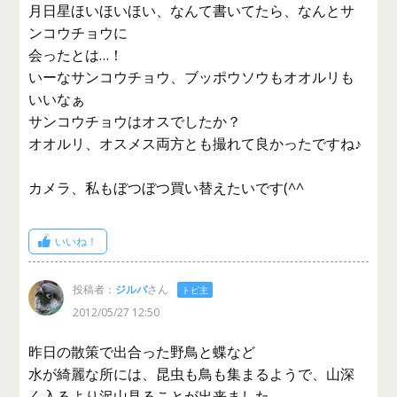
月日星ほいほいほい、なんて書いてたら、なんとサ
ンコウチョウに
会ったとは…！
いーなサンコウチョウ、ブッポウソウもオオルリも
いいなぁ
サンコウチョウはオスでしたか？
オオルリ、オスメス両方とも撮れて良かったですね♪
カメラ、私もぼつぼつ買い替えたいです(^^ゞ
いいね！
投稿者：
ジルバ
さん
トピ主
2012/05/27 12:50
昨日の散策で出合った野鳥と蝶など
水が綺麗な所には、昆虫も鳥も集まるようで、山深
く入るより沢山見ることが出来ました