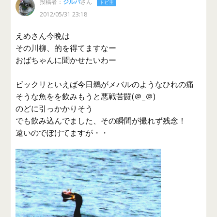
投稿者：
ジルバ
さん
トピ主
2012/05/31 23:18
えめさん今晩は
その川柳、的を得てますなー
おばちゃんに聞かせたいわー
ビックリといえば今日鵜がメバルのようなひれの痛
そうな魚をを飲みもうと悪戦苦闘(＠_＠)
のどに引っかかりそう
でも飲み込んでました、その瞬間が撮れず残念！
遠いのでぼけてますが・・