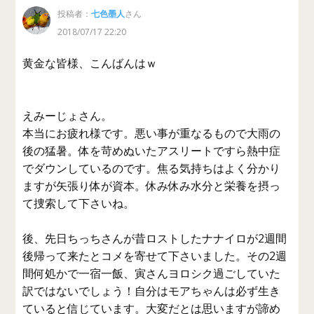
投稿者：
七色墨人
さん
2018/07/17 22:20
黄金な皆様、こんばんはｗ
えみーじょさん。
本当にお疲れ様です。悪い事が重なるもので大雨の
後の猛暑。体を苛めぬいたアスリートですら熱中症
でダウンしているのです。焦る気持ちはよく分かり
ますが矢張り体が資本。休み休み水分と栄養を摂っ
て捜索して下さいね。
後、先日ちっちさんが昔ロストしたナナイロが2週間
後帰って来たとコメを寄せて下さいました。その2週
間何処かで一宿一飯、寅さんヨロシク過ごしていた
訳ではないでしょう！自分はモアちゃんは必ず生き
ていると信じています。大変だとは思いますが諦め