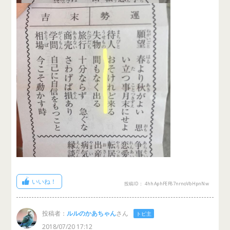
いいね！
投稿ID： 4hhAphFEF87nrnoVbHpnNw
投稿者：
ルルのかあちゃん
さん
トピ主
2018/07/20 17:12