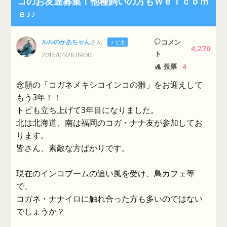
コのお友達募集！他種飼いの方もＷｅｌｃｏｍ
ｅ♪♪
ルルのかあちゃん
さん
コメン
トピ主
4,270
ト
2015/04/28 09:00
4
投票
念願の「コガネメキシコインコの雛」をお迎えして
もう3年！！
トピも立ち上げて3年目になりました。
北は北海道、南は福岡のコガ・ナナ友が参加してお
ります。
皆さん、素敵な方ばかりです。
現在のインコブームの追い風を受け、鳥カフェ等
で、
コガネ・ナナイロに触れ合った方も多いのではない
でしょうか？