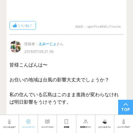
いいね！
投稿ID： /igAx/F1wiBEN0u71knd3w
投稿者：
えみーじょ
さん
2018/07/28 21:36
皆様こんばんは〜
お住いの地域は台風の影響大丈夫でしょうか？
私の住んでいる広島はこのまま進路が変わらなけれ
ば明日影響をうけそうです。
TOP
モアもまだ発見に至らずとても心配してます?
とりっちとは？
コミュニティー
メンバーリスト
鳥図鑑
鳥病院ガイド
とりっちカフェ
メンバーブログ
災害でひどい地域もありますし少しでも影響が少な