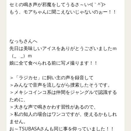
セミの鳴き声が邪魔をしてうるさ～い<(｀^´)>
もう、モアちゃんに聞こえないじゃないのぉー！！
なっちさんへ
先日は美味しいアイスをありがとうございましたｍ
（_ _）ｍ
娘に全て食べられる前に写メ撮ります！！
＞「ラジカセ」に飼い主の声を録音して
＞みんなで音声を流しながら捜索したそうです。
＞メキシコインコ系は仲間をジャングルで認識する
ために、
＞大きな声で鳴きかわす習性があるので、
＞私の知人の場合はワンコですが、使えるかもしれ
ません。
お～TSUBASAさんも同じ事を仰っていました！！