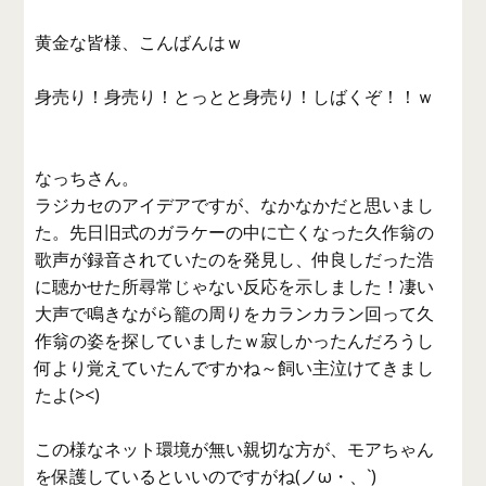
黄金な皆様、こんばんはｗ
身売り！身売り！とっとと身売り！しばくぞ！！ｗ
なっちさん。
ラジカセのアイデアですが、なかなかだと思いまし
た。先日旧式のガラケーの中に亡くなった久作翁の
歌声が録音されていたのを発見し、仲良しだった浩
に聴かせた所尋常じゃない反応を示しました！凄い
大声で鳴きながら籠の周りをカランカラン回って久
作翁の姿を探していましたｗ寂しかったんだろうし
何より覚えていたんですかね～飼い主泣けてきまし
たよ(><)
この様なネット環境が無い親切な方が、モアちゃん
を保護しているといいのですがね(ノω・、`)