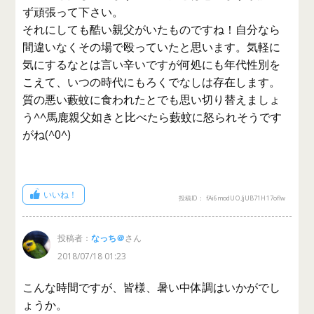
ず頑張って下さい。
それにしても酷い親父がいたものですね！自分なら
間違いなくその場で殴っていたと思います。気軽に
気にするなとは言い辛いですが何処にも年代性別を
こえて、いつの時代にもろくでなしは存在します。
質の悪い藪蚊に食われたとでも思い切り替えましょ
う^^馬鹿親父如きと比べたら藪蚊に怒られそうです
がね(^0^)
いいね！
投稿ID： fAi6modUOJjUB71H17oflw
投稿者：
なっち＠
さん
2018/07/18 01:23
こんな時間ですが、皆様、暑い中体調はいかがでし
ょうか。