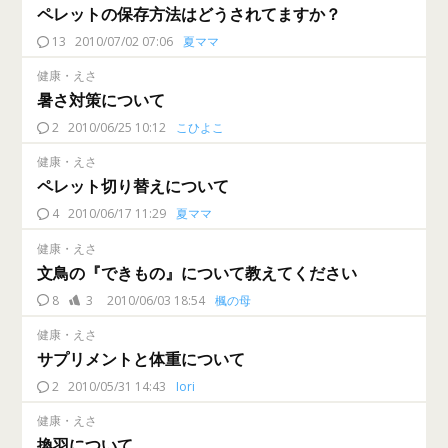
ペレットの保存方法はどうされてますか？
13
2010/07/02 07:06
夏ママ
健康・えさ
暑さ対策について
2
2010/06/25 10:12
こひよこ
健康・えさ
ペレット切り替えについて
4
2010/06/17 11:29
夏ママ
健康・えさ
文鳥の『できもの』について教えてください
8
3
2010/06/03 18:54
楓の母
健康・えさ
サプリメントと体重について
2
2010/05/31 14:43
Iori
健康・えさ
換羽について