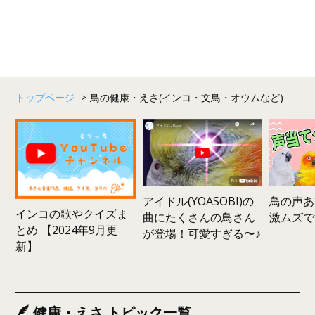
トップページ
>
鳥の健康・えさ(インコ・文鳥・オウムなど)
鳥の声あ
アイドル(YOASOBI)の
インコの歌やクイズま
激ムズで
曲にたくさんの鳥さん
とめ 【2024年9月更
が登場！可愛すぎる〜♪
新】
健康・えさ トピック一覧