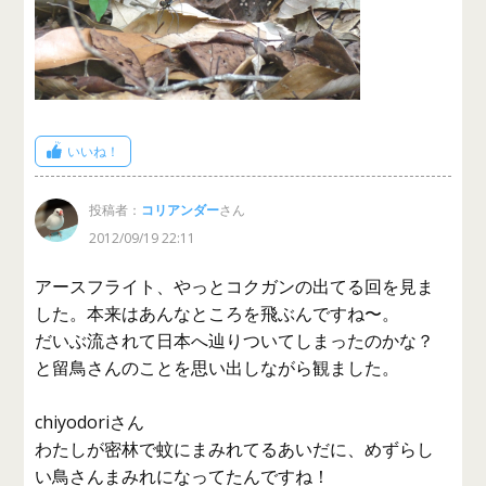
いいね！
投稿者：
コリアンダー
さん
2012/09/19 22:11
アースフライト、やっとコクガンの出てる回を見ま
した。本来はあんなところを飛ぶんですね〜。
だいぶ流されて日本へ辿りついてしまったのかな？
と留鳥さんのことを思い出しながら観ました。
chiyodoriさん
わたしが密林で蚊にまみれてるあいだに、めずらし
い鳥さんまみれになってたんですね！