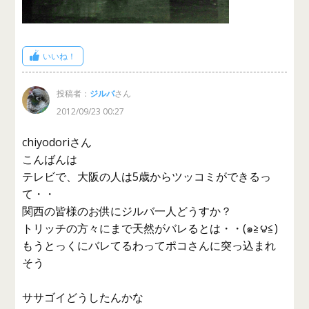
いいね！
投稿者：
ジルバ
さん
2012/09/23 00:27
chiyodoriさん
こんばんは
テレビで、大阪の人は5歳からツッコミができるっ
て・・
関西の皆様のお供にジルバ一人どうすか？
トリッチの方々にまで天然がバレるとは・・(๑≧౪≦)
もうとっくにバレてるわってポコさんに突っ込まれ
そう
ササゴイどうしたんかな