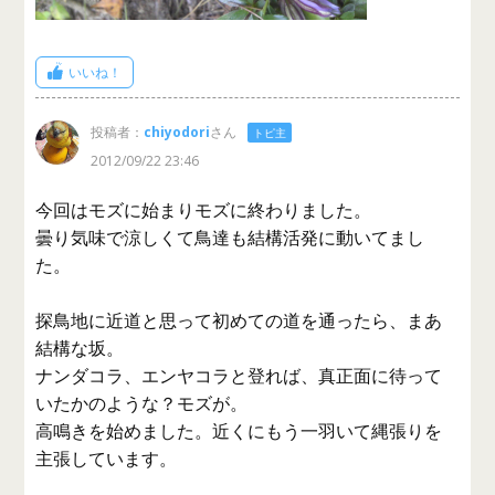
いいね！
投稿者：
chiyodori
さん
トピ主
2012/09/22 23:46
今回はモズに始まりモズに終わりました。
曇り気味で涼しくて鳥達も結構活発に動いてまし
た。
探鳥地に近道と思って初めての道を通ったら、まあ
結構な坂。
ナンダコラ、エンヤコラと登れば、真正面に待って
いたかのような？モズが。
高鳴きを始めました。近くにもう一羽いて縄張りを
主張しています。