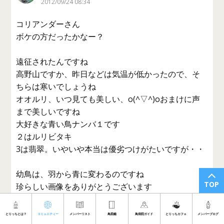
2012/09/24 08:34
コリアンダーさん
ボケの方だったかなー？
遠征されたんですね
高野山ですか、昨日などは気温が低かったので、そ
ちらは寒いでしょうね
オオルリ、いつ見ても美しい、o(^▽^)oおまけに声
まで美しいですね
大好きな青い鳥ナンバ１です
２はルリビタキ
3は翡翠。いやいや本当は優劣つけがたいですが・・
幼鳥は、羽から青に変わるのですね
TOP
珍らしい画像をありがとうございます
今からお山に行ってみようっと
とりっちとは？
コミュニティー
メンバーリスト
鳥図鑑
鳥病院ガイド
とりっちカフェ
メンバーブログ