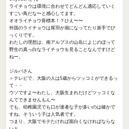
ライチョウは環境に合わせてどんどん適応していく
すごい鳥だな〜と感心してます。
オオライチョウ骨標本！？ひえ〜〜
外国のライチョウは尾羽が扇になってたり派手でび
っくりです。
わたしの理想は、南アルプスの山岳によじのぼって
野生の真っ白なライチョウを見ることなんですけど
ねー。
ジルバさん
＞テレビで、大阪の人は5歳からツッコミができるっ
て・・
ウソですよ〜わたし、大阪生まれだけどツッコミな
んてできませんもん〜
でも、幼稚園児でも口が達者な子が多いのは確かで
すね。そういう子は人気者です。
つまり、大阪でモテたければ面白くなければならな
いと。