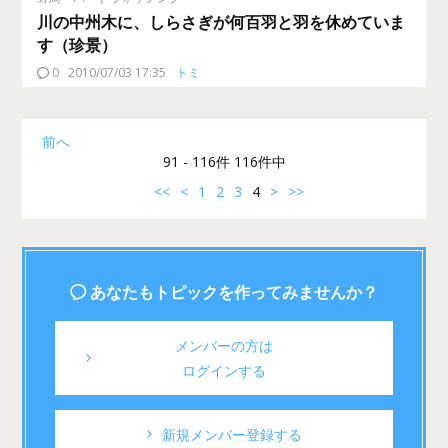
川の中州木に、しらさぎが何百羽と羽を休めていま
す（珍景）
0
2010/07/03 17:35
トミ
前へ
91 - 116件 116件中
<<
<
1
2
3
4
>
>>
あなたもトピックを作ってみませんか？
メンバーの方は
ログインする
新規メンバー登録する