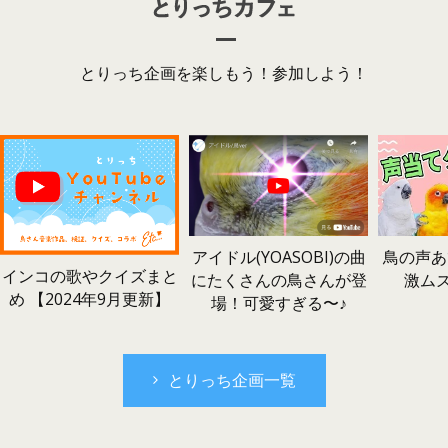
とりっち企画を楽しもう！参加しよう！
鳥の声あ
アイドル(YOASOBI)の曲
インコの歌やクイズまと
激ム
にたくさんの鳥さんが登
め 【2024年9月更新】
場！可愛すぎる〜♪
とりっち企画一覧