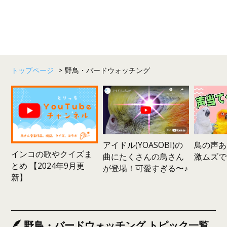
トップページ
>
野鳥・バードウォッチング
鳥の声あ
アイドル(YOASOBI)の
インコの歌やクイズま
激ムズで
曲にたくさんの鳥さん
とめ 【2024年9月更
が登場！可愛すぎる〜♪
新】
野鳥・バードウォッチング トピック一覧