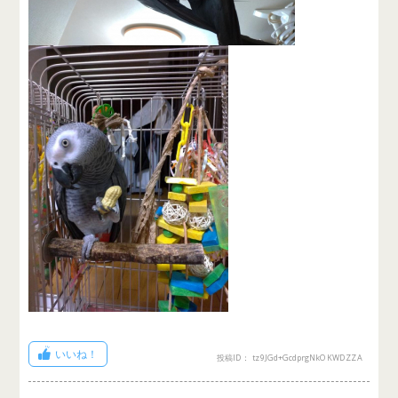
いいね！
投稿ID： tz9JGd+GcdprgNkOKWDZZA