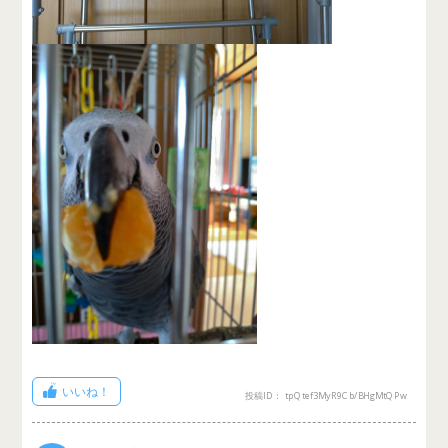
いいね！
投稿ID： tpQtef3MyR9Cb/BHgMtQPw