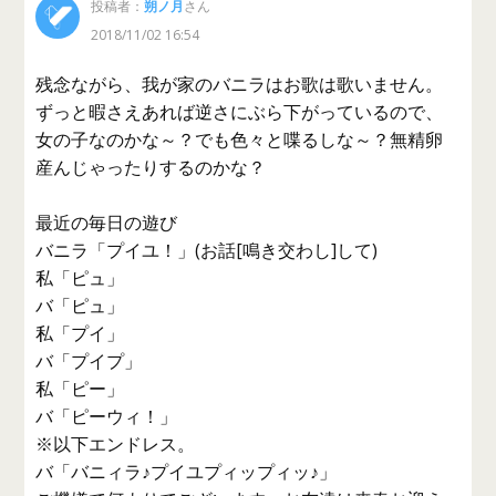
投稿者：
朔ノ月
さん
2018/11/02 16:54
残念ながら、我が家のバニラはお歌は歌いません。
ずっと暇さえあれば逆さにぶら下がっているので、
女の子なのかな～？でも色々と喋るしな～？無精卵
産んじゃったりするのかな？
最近の毎日の遊び
バニラ「プイユ！」(お話[鳴き交わし]して)
私「ピュ」
バ「ピュ」
私「プイ」
バ「プイプ」
私「ピー」
バ「ピーウィ！」
※以下エンドレス。
バ「バニィラ♪プイユプィップィッ♪」