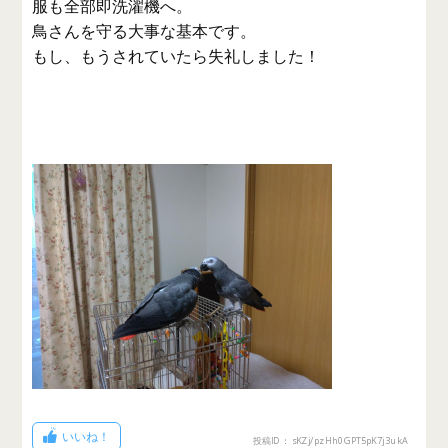
服も全部即洗濯機へ。
鳥さんを守る大事な基本です。
もし、もうされていたら失礼しました！
いいね！
投稿ID： sKZj/pzHh0GPT5pK7j3ukA