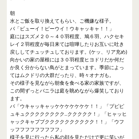
朝
水とご飯を取り換えてもらい、ご機嫌な様子。
バ「ピューイ！ピーウイ！ウキャッキャ！！」
庭にはスズメ２０～４０羽程度、鳩６羽、ハクセキ
レイ２羽程度が毎日来ては喧嘩したりお互いに吐き
戻ししてチュッチュしております。(ケッ、リア充め)
向かいの家の屋根には３０羽程度ヒヨドリだか何だ
か良く分からない鳥がとまっています。季節によっ
てはムクドリの大群だったり、時々オナガも。
その様子を見ながら朝食を食べる家の家族ですが、
この間ずっとバニラは庭を眺めながら爆笑しており
ます。
バ「ウキャッキャッケケケケケケケ！！」「プピピ
ュキュクククククククク...ククククク！」「ヒャッヒ
ャックキャププクククククククククク！！」「ウフ
ッフフフフフフフフフ」
様子を見に行ったら私の顔を見ただけで更に笑いが