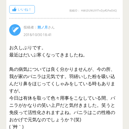
いいね！
投稿ID： Hb9J3UNUXY7nDjvfGFwD4Q
投稿者：
朔ノ月
さん
2018/10/30 18:41
お久しぶりです。
最近はだいぶ寒くなってきましたね。
鳥の病気については良く分かりませんが、今の所、
我が家のバニラは元気です。羽繕いした粉を吸い込
んだり鼻をほじってくしゃみをしている時もありま
すが。
今日は有休を取って色々用事をこなしている間、バ
ニラがかなりの笑い上戸だと気付きました。笑うと
免疫って活性化されますよね。バニラはこの性格の
おかげで元気なのでしょうか？(笑)
( ´艸｀)