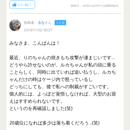
いいね！
投稿ID： mV36l+npXF/S++vqM8WMwA
投稿者：
るな
さん
トピ主
2018/11/02 00:37
みなさま、こんばんは！
最近、りのちゃんの焼きもち攻撃が凄まじいです…
どうやら許せないのが、ルカちゃんが私の頭に乗る
ことらしく、同時に出ていれば追い払うし、ルカち
ゃんだけの時はケージ内で怒っているし
どっちにしても、後で私への制裁がすごいです。
個人的には、よっぽど覚悟しなければ、大型のお迎
えはすすめられないです。
というのを再確認しました(笑)
20歳位になれば多少は落ち着くだろう…(笑)