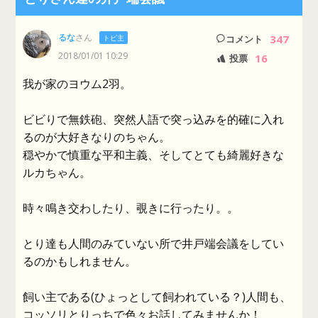
るな
さん
347
トピ主
コメント
2018/01/01 10:29
16
投票
我が家のヨウム2羽。
ビビりで無鉄砲、突然人語で突っ込みを的確に入れ
るのが大好きなりのちゃん。
穏やかで慎重な平和主義、そしてとても綺麗好きな
ルカちゃん。
時々鳴き交わしたり、覗きに行ったり。。
とり達も人間のみていない所で井戸端会議をしてい
るのかもしれません。
飼い主である(ひょっとして飼われている？)人間も、
コッソリとりっちで色々お話してみませんか！