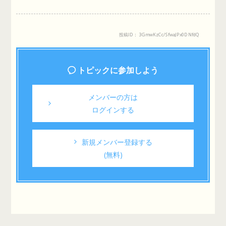
投稿ID： 3GmwKzCc/SfwaJPx0DNfdQ
トピックに参加しよう
メンバーの方は
ログインする
新規メンバー登録する
(無料)