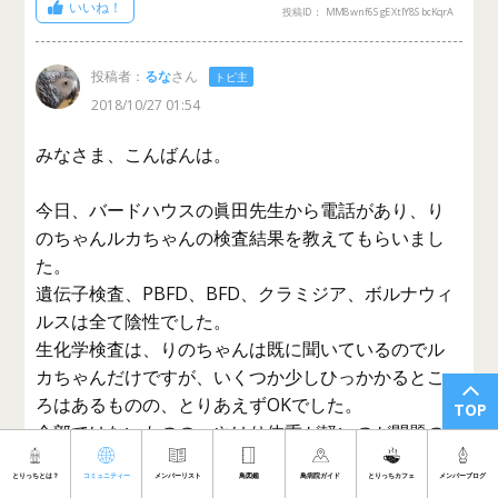
いいね！
投稿ID： MM8wnf6SgEXtIY8SbcKqrA
投稿者：
るな
さん
トピ主
2018/10/27 01:54
みなさま、こんばんは。
今日、バードハウスの眞田先生から電話があり、り
のちゃんルカちゃんの検査結果を教えてもらいまし
た。
遺伝子検査、PBFD、BFD、クラミジア、ボルナウィ
ルスは全て陰性でした。
生化学検査は、りのちゃんは既に聞いているのでル
カちゃんだけですが、いくつか少しひっかかるとこ
ろはあるものの、とりあえずOKでした。
TOP
全部ではないものの、やはり体重が軽いのが問題の
一部にある模様…
とりっちとは？
コミュニティー
メンバーリスト
鳥図鑑
鳥病院ガイド
とりっちカフェ
メンバーブログ
あと、保定や検査そのもの、キャリーでの移動で興