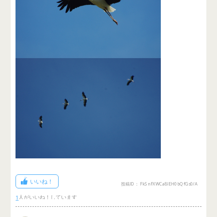
いいね！
投稿ID： FkSnFXWCa8IEH0bQfGs0/A
1