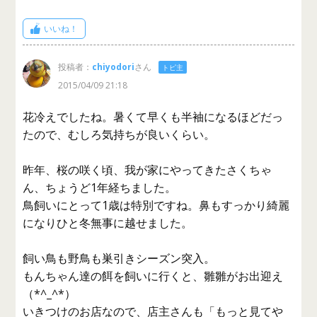
いいね！
投稿者：
chiyodori
さん
トピ主
2015/04/09 21:18
花冷えでしたね。暑くて早くも半袖になるほどだっ
たので、むしろ気持ちが良いくらい。
昨年、桜の咲く頃、我が家にやってきたさくちゃ
ん、ちょうど1年経ちました。
鳥飼いにとって1歳は特別ですね。鼻もすっかり綺麗
になりひと冬無事に越せました。
飼い鳥も野鳥も巣引きシーズン突入。
もんちゃん達の餌を飼いに行くと、雛雛がお出迎え
（*^_^*）
いきつけのお店なので、店主さんも「もっと見てや