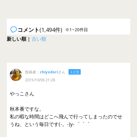
コメント
(1,494件)
※1~20件目
新しい順
|
古い順
投稿者：
chiyodori
さん
トピ主
2015/10/06 21:28
やっこさん
秋本番ですな。
私の暇な時間はどこへ飛んで行ってしまったのでせ
うね、という毎日です(-。-)y-゜゜゜