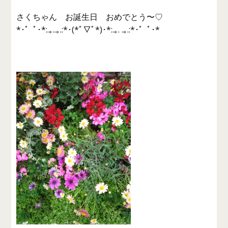
さくちゃん お誕生日 おめでとう〜♡
*･゜ﾟ･*:.｡..｡.:*･(*ﾟ▽ﾟ*)･*:.｡. .｡.:*･゜ﾟ･*