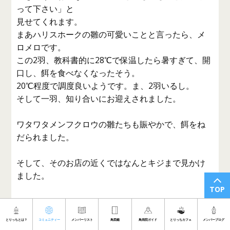
って下さい」と
見せてくれます。
まあハリスホークの雛の可愛いことと言ったら、メ
ロメロです。
この2羽、教科書的に28℃で保温したら暑すぎて、開
口し、餌を食べなくなったそう。
20℃程度で調度良いようです。ま、2羽いるし。
そして一羽、知り合いにお迎えされました。
ワタワタメンフクロウの雛たちも賑やかで、餌をね
だられました。
そして、そのお店の近くではなんとキジまで見かけ
ました。
TOP
＞やっこさん
もんちゃんは換羽まっさかり、な上にぼうちゃんも
とりっちとは？
コミュニティー
メンバーリスト
鳥図鑑
鳥病院ガイド
とりっちカフェ
メンバーブログ
換羽が始まりました。