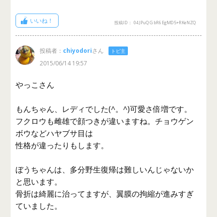
いいね！
投稿ID： 04JPuQGbR6EgMD5+RKeNZQ
投稿者：
chiyodori
さん
トピ主
2015/06/14 19:57
やっこさん
もんちゃん、レディでした(^。^)可愛さ倍増です。
フクロウも雌雄で顔つきが違いますね。チョウゲン
ボウなどハヤブサ目は
性格が違ったりもします。
ぼうちゃんは、多分野生復帰は難しいんじゃないか
と思います。
骨折は綺麗に治ってますが、翼膜の拘縮が進みすぎ
ていました。