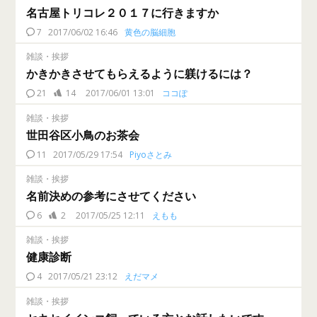
名古屋トリコレ２０１７に行きますか
7
2017/06/02 16:46
黄色の脳細胞
雑談・挨拶
かきかきさせてもらえるように躾けるには？
21
14
2017/06/01 13:01
ココぽ
雑談・挨拶
世田谷区小鳥のお茶会
11
2017/05/29 17:54
Piyoさとみ
雑談・挨拶
名前決めの参考にさせてください
6
2
2017/05/25 12:11
えもも
雑談・挨拶
健康診断
4
2017/05/21 23:12
えだマメ
雑談・挨拶