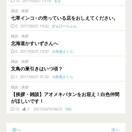
10
2017/03/27 13:16
るな
雑談・挨拶
七草インコ♀の売っている店をおしえてください。
0
2017/03/21 19:32
ぎゅぴーちゃん
雑談・挨拶
北海道かすいずさんへ
0
2017/03/21 13:07
小鳥屋さくら
雑談・挨拶
文鳥の巣引きはいつ頃？
1
2017/03/21 01:02
小鳥屋さくら
雑談・挨拶
【挨拶・雑談】アオメキバタンをお迎え！白色仲間
がほしいです！
15
1
2017/03/19 08:57
ViVi
前へ
次へ