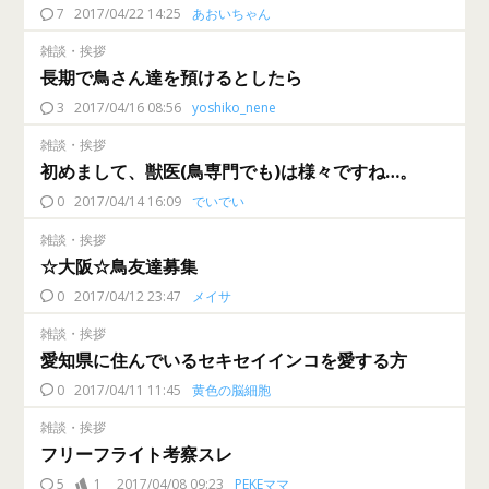
7
2017/04/22 14:25
あおいちゃん
雑談・挨拶
長期で鳥さん達を預けるとしたら
3
2017/04/16 08:56
yoshiko_nene
雑談・挨拶
初めまして、獣医(鳥専門でも)は様々ですね…。
0
2017/04/14 16:09
でいでい
雑談・挨拶
☆大阪☆鳥友達募集
0
2017/04/12 23:47
メイサ
雑談・挨拶
愛知県に住んでいるセキセイインコを愛する方
0
2017/04/11 11:45
黄色の脳細胞
雑談・挨拶
フリーフライト考察スレ
5
1
2017/04/08 09:23
PEKEママ