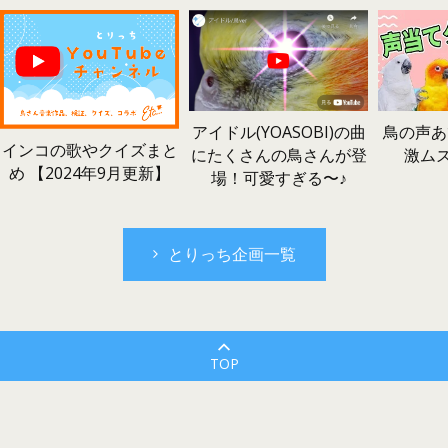
鳥の声あ
アイドル(YOASOBI)の曲
インコの歌やクイズまと
激ム
にたくさんの鳥さんが登
め 【2024年9月更新】
場！可愛すぎる〜♪
とりっち企画一覧
TOP