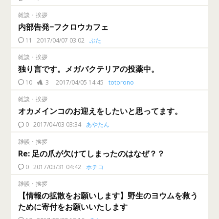
雑談・挨拶
内部告発−フクロウカフェ
11
2017/04/07 03:02
ぶた
雑談・挨拶
独り言です。メガバクテリアの投薬中。
10
3
2017/04/05 14:45
totorono
雑談・挨拶
オカメインコのお迎えをしたいと思ってます。
0
2017/04/03 03:34
あやたん
雑談・挨拶
Re: 足の爪が欠けてしまったのはなぜ？？
0
2017/03/31 04:42
ホチコ
雑談・挨拶
【情報の拡散をお願いします】野生のヨウムを救う
ために寄付をお願いいたします