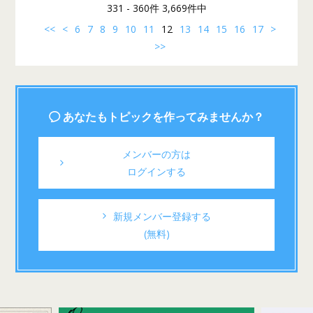
331 - 360件 3,669件中
<<
<
6
7
8
9
10
11
12
13
14
15
16
17
>
>>
あなたもトピックを作ってみませんか？
メンバーの方は
ログインする
新規メンバー登録する
(無料)