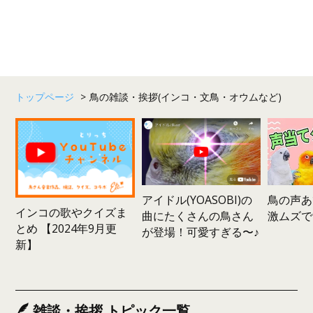
トップページ
>
鳥の雑談・挨拶(インコ・文鳥・オウムなど)
鳥の声あ
アイドル(YOASOBI)の
インコの歌やクイズま
激ムズで
曲にたくさんの鳥さん
とめ 【2024年9月更
が登場！可愛すぎる〜♪
新】
雑談・挨拶 トピック一覧