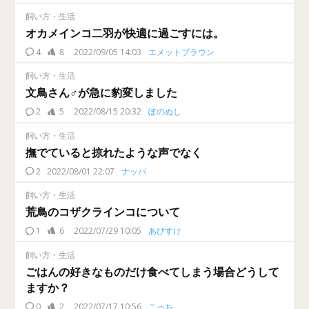
飼い方・生活
オカメインコ二羽が快適に過ごすには。
4
8
2022/09/05 14:03
エメットブラウン
飼い方・生活
文鳥さん♂が急に豹変しました
2
5
2022/08/15 20:32
ぽのぬし
飼い方・生活
撫でていると掠れたような声でなく
2
2022/08/01 22:07
ナッパ
飼い方・生活
荒鳥のコザクラインコについて
1
6
2022/07/29 10:05
あびすけ
飼い方・生活
ごはんの好きなものだけ食べてしまう場合どうして
ますか？
0
2
2022/07/17 10:56
こっち