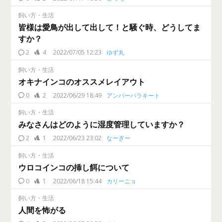
飼い方・生活
皆様は愛鳥が出して出して！と騒ぐ時、どうしてま
すか？
2
4
2022/07/05 12:23
ゆず丸
飼い方・生活
オキナインコのオススメレイアウト
0
2
2022/06/29 18:49
アンバーパラキート
飼い方・生活
みなさんはどのように湿度管理していますか？
2
1
2022/06/23 23:02
なーぎー
飼い方・生活
ウロコインコの挿し餌について
0
1
2022/06/18 15:44
カリーニョ
飼い方・生活
人間を怖がる