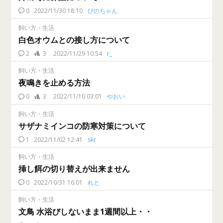
0
2022/11/30 18:10
ぴのちゃん
飼い方・生活
白色オウムとの接し方について
2
3
2022/11/29 10:54
r_
飼い方・生活
夜鳴きを止める方法
0
3
2022/11/10 03:01
やおい
飼い方・生活
サザナミインコの防寒対策について
1
2022/11/02 12:41
skr
飼い方・生活
挿し餌の切り替えが出来ません
0
2022/10/31 16:01
れと
飼い方・生活
文鳥 水浴びしないまま1週間以上・・