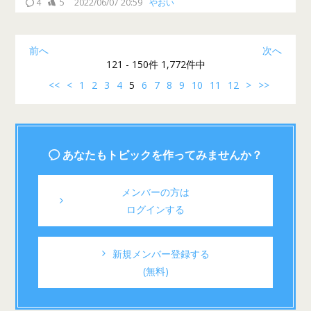
4
5
2022/06/07 20:59
やおい
前へ
次へ
121 - 150件 1,772件中
<<
<
1
2
3
4
5
6
7
8
9
10
11
12
>
>>
あなたもトピックを作ってみませんか？
メンバーの方は
ログインする
新規メンバー登録する
(無料)