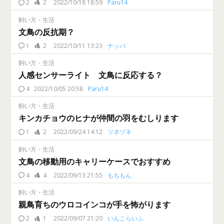
2
2
2022/10/18 18:59
Paru14
飼い方・生活
文鳥の反抗期？
1
2
2022/10/11 13:23
ナッパ
飼い方・生活
人感センサーライト 文鳥に反応する？
4
2022/10/05 20:58
Paru14
飼い方・生活
キンカチョウのヒナが仲間の羽をむしります
1
2
2022/09/24 14:12
ツネヅネ
飼い方・生活
文鳥の移動用のキャリーケースでおすすめ
4
4
2022/09/13 21:55
もちもん
飼い方・生活
親鳥育ちのウロコインコが手を怖がります
2
1
2022/09/07 21:20
いんこらいふ