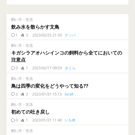
飼い方・生活
飲み水を散らかす文鳥
1
3
2023/02/25 21:30
ナッパ
飼い方・生活
キガシラアオハシインコの飼料から全てにおいての
注意点
0
1
2023/02/17 09:59
きくら
飼い方・生活
鳥は四季の変化をどうやって知る??
2
3
2023/01/31 15:13
luraR
飼い方・生活
初めての吐き戻し
0
1
2023/01/31 11:40
いち@
飼い方・生活