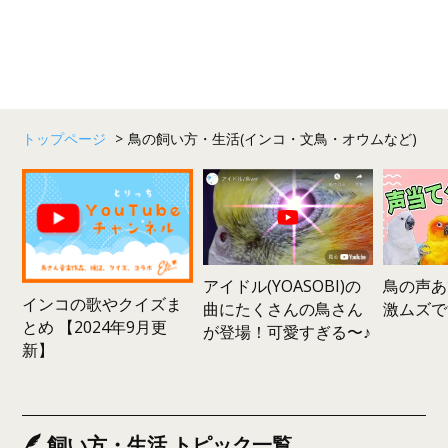
トップページ
>
鳥の飼い方・生活(インコ・文鳥・オウムなど)
鳥の声あ
アイドル(YOASOBI)の
インコの歌やクイズま
激ムズで
曲にたくさんの鳥さん
とめ 【2024年9月更
が登場！可愛すぎる〜♪
新】
飼い方・生活 トピック一覧