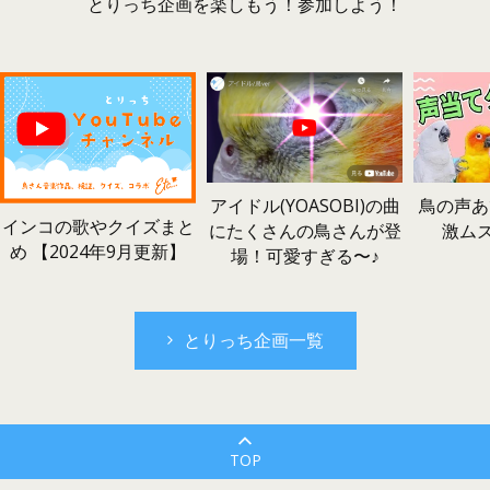
とりっち企画を楽しもう！参加しよう！
鳥の声あ
アイドル(YOASOBI)の曲
インコの歌やクイズまと
激ム
にたくさんの鳥さんが登
め 【2024年9月更新】
場！可愛すぎる〜♪
とりっち企画一覧
TOP