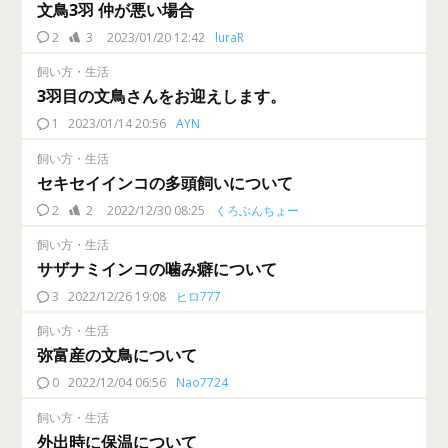
文鳥3羽 仲が悪い場合
2
3
2023/01/20 12:42
luraR
飼い方・生活
3羽目の文鳥さんをお迎えします。
1
2023/01/14 20:56
AYN
飼い方・生活
セキセイインコの多頭飼いについて
2
2
2022/12/30 08:25
くろぶんちょー
飼い方・生活
サザナミインコの噛み癖について
3
2022/12/26 19:08
ヒロ777
飼い方・生活
弥富産の文鳥について
0
2022/12/04 06:56
Nao7724
飼い方・生活
外出時に保温について