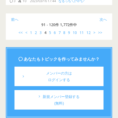
3
10
2023/03/16 17:44
なるっち＼(^o^)／
前へ
次へ
91 - 120件 1,772件中
<<
<
1
2
3
4
5
6
7
8
9
10
11
12
>
>>
あなたもトピックを作ってみませんか？
メンバーの方は
ログインする
新規メンバー登録する
(無料)