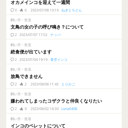
オカメインコを迎えて一週間
0
6
2023/07/08 10:19
ねぎとろどん
飼い方・生活
文鳥の女の子の呼び鳴き？について
2
2023/07/07 17:52
ナッパ
飼い方・生活
絶食便が出ています
2
2023/07/04 19:19
青空インコ
飼い方・生活
放鳥できません
2
2
2023/06/06 11:43
とりかご
飼い方・生活
嫌われてしまったコザクラと仲良くなりたい
2
9
2023/06/02 16:30
Luna0408
飼い方・生活
インコのペレットについて