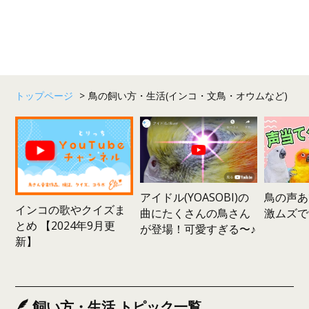
トップページ
>
鳥の飼い方・生活(インコ・文鳥・オウムなど)
鳥の声あ
アイドル(YOASOBI)の
インコの歌やクイズま
激ムズで
曲にたくさんの鳥さん
とめ 【2024年9月更
が登場！可愛すぎる〜♪
新】
飼い方・生活 トピック一覧