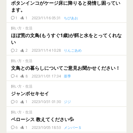
ボタンインコがケージ床に降りると発情し困ってい
ます。
1
1
2023/11/16 05:31
ちびあお
飼い方・生活
ほぼ荒の文鳥(もうすぐ1歳)が餌と水をとってくれな
い
2
2
2023/11/14 10:28
りんごあめ
飼い方・生活
文鳥との暮らしについてご意見お聞かせください！
4
8
2023/11/01 17:34
亜季
飼い方・生活
ジャンボセキセイ
0
1
2023/10/31 01:30
ジジ
飼い方・生活
ペローシス 教えてください💦
6
1
2023/10/05 18:53
メンバーＳ