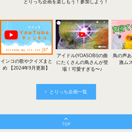
とりっち企画を楽しもう！参加しよう！
鳥の声あ
アイドル(YOASOBI)の曲
インコの歌やクイズまと
激ム
にたくさんの鳥さんが登
め 【2024年9月更新】
場！可愛すぎる〜♪
とりっち企画一覧
TOP