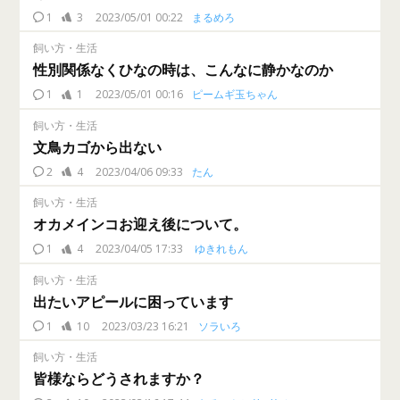
1
3
2023/05/01 00:22
まるめろ
飼い方・生活
性別関係なくひなの時は、こんなに静かなのか
1
1
2023/05/01 00:16
ピームギ玉ちゃん
飼い方・生活
文鳥カゴから出ない
2
4
2023/04/06 09:33
たん
飼い方・生活
オカメインコお迎え後について。
1
4
2023/04/05 17:33
ゆきれもん
飼い方・生活
出たいアピールに困っています
1
10
2023/03/23 16:21
ソラいろ
飼い方・生活
皆様ならどうされますか？