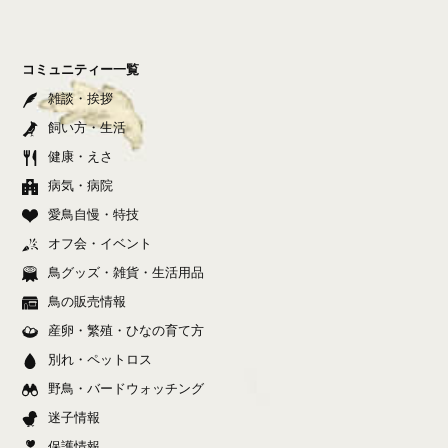
コミュニティー一覧
雑談・挨拶
飼い方・生活
健康・えさ
病気・病院
愛鳥自慢・特技
オフ会・イベント
鳥グッズ・雑貨・生活用品
鳥の販売情報
産卵・繁殖・ひなの育て方
別れ・ペットロス
野鳥・バードウォッチング
迷子情報
保護情報