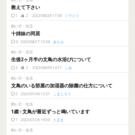
教えて下さい
1
2
2023/08/26 17:04
ソラとり
飼い方・生活
十姉妹の同居
0
2023/08/17 15:56
あちゅ
飼い方・生活
生後2ヶ月半の文鳥の水浴びについて
2
2
2023/08/09 14:17
しあ
飼い方・生活
文鳥のいる部屋の加湿器の除菌の仕方について
2
2023/07/30 12:51
こまじろう
飼い方・生活
1歳♀文鳥が最近ずっと鳴いています
1
2023/07/29 19:50
たまき
飼い方・生活