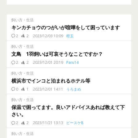
飼い方・生活
キンカチョウのつがいが喧嘩をして困っています
2
2
2023/12/03 10:09
橙玉
飼い方・生活
文鳥 1羽飼いは可哀そうなことですか？
2
2
2023/12/01 20:19
Paru14
飼い方・生活
横浜市でインコと泊まれるホテル等
0
1
2023/12/01 14:11
うろまめ
飼い方・生活
保温で困ってます。良いアドバイスあれば教えて下
さい。
2
2
2023/11/21 13:13
ピースケ8
飼い方・生活