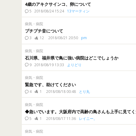
4歳のアキクサインコ、卵について
5
2018/08/24 15:24
13マーティン
病気・病院
プチプチ音について
3
12
2018/08/21 20:50
pm
病気・病院
石川県、福井県で鳥に強い病院はどこでしょうか
9
2018/08/19 13:33
よりどり
病気・病院
緊急です、助けてください
4
1
2018/08/18 00:48
とり丸
病気・病院
◆急いでいます。大阪府内で高齢の鳥さんも上手に見てく
5
1
2018/08/17 11:36
レイニー。
病気・病院