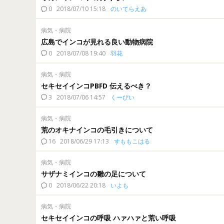
0
2018/07/10 15:18
のいてらえあ
病気・病院
広島でインコが見れる良い動物病院
0
2018/07/08 19:40
羽花
病気・病院
セキセイインコPBFD 伝えるべき？
3
2018/07/06 14:57
くーぴい
病気・病院
荒のオキナインコの毛引きについて
16
2018/06/29 17:13
すももこはる
病気・病院
サザナミインコの雛の足について
0
2018/06/22 20:18
いよも
病気・病院
セキセイインコの呼吸 ハァハァと荒い呼吸