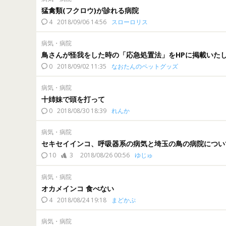
猛禽類(フクロウ)が診れる病院
4
2018/09/06 14:56
スローロリス
病気・病院
鳥さんが怪我をした時の「応急処置法」をHPに掲載いた
0
2018/09/02 11:35
なおたんのペットグッズ
病気・病院
十姉妹で頭を打って
0
2018/08/30 18:39
れんか
病気・病院
セキセイインコ、呼吸器系の病気と埼玉の鳥の病院につい
10
3
2018/08/26 00:56
ゆじゅ
病気・病院
オカメインコ 食べない
4
2018/08/24 19:18
まどかぷ
病気・病院