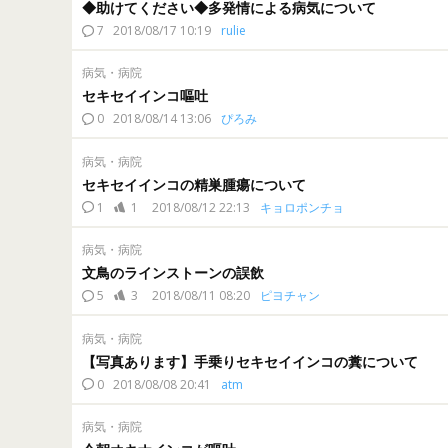
◆助けてください◆多発情による病気について
7
2018/08/17 10:19
rulie
病気・病院
セキセイインコ嘔吐
0
2018/08/14 13:06
ぴろみ
病気・病院
セキセイインコの精巣腫瘍について
1
1
2018/08/12 22:13
キョロポンチョ
病気・病院
文鳥のラインストーンの誤飲
5
3
2018/08/11 08:20
ピヨチャン
病気・病院
【写真あります】手乗りセキセイインコの糞について
0
2018/08/08 20:41
atm
病気・病院