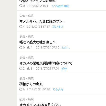
今朝オキナインコが嘔吐
0
2018/08/02 10:11
いろはmama
病気・病院
マメルリハ、たまに緑のフン…
4
2018/07/24 17:37
豆ぴすけ
病気・病院
嘔吐？盛大な吐き戻し？
0
1
2018/07/24 07:10
わがし
病気・病院
オカメの栄養失調診断内容について
2
3
2018/07/23 17:01
yMy
病気・病院
羽軸からの出血
8
2018/07/21 00:30
てるきち
病気・病院
オカメインコ2,5ヵ月くらい