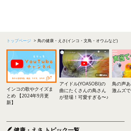
トップページ
>
鳥の健康・えさ(インコ・文鳥・オウムなど)
鳥の声あ
アイドル(YOASOBI)の
インコの歌やクイズま
激ムズで
曲にたくさんの鳥さん
とめ 【2024年9月更
が登場！可愛すぎる〜♪
新】
健康・えさ トピック一覧