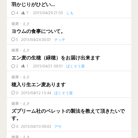
羽かじりがひどい…
4
7
2015/04/29 21:55
しも
健康・えさ
ヨウムの食事について。
5
2015/04/24 00:07
チッチ
健康・えさ
エン麦の生穂（緑穂）をお届け出来ます
2
1
2015/04/21 09:51
ぼくそう屋
健康・えさ
穂入り生エン麦あります
0
2015/04/12 13:44
ぼくそう屋
健康・えさ
ズプリーム社のペレットの製法を教えて頂きたいで
す。
0
2015/04/10 09:03
アサ
健康・えさ