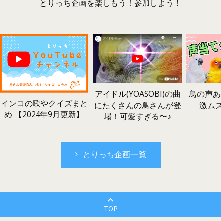
とりっち企画を楽しもう！参加しよう！
鳥の声あ
アイドル(YOASOBI)の曲
インコの歌やクイズまと
激ム
にたくさんの鳥さんが登
め 【2024年9月更新】
場！可愛すぎる〜♪
とりっち企画一覧
TOP