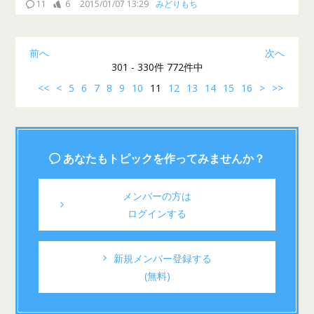
11
6
2015/01/07 13:29
みどりもち
前へ
次へ
301 - 330件 772件中
<<
<
5
6
7
8
9
10
11
12
13
14
15
16
>
>>
あなたもトピックを作ってみませんか？
メンバーの方は
ログインする
新規メンバー登録する
(無料)