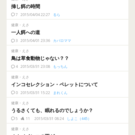
挿し餌の時間
7
2015/04/04 22:27
るら
健康・えさ
一人餌への道
3
2015/04/01 23:36
カバロママ
健康・えさ
鳥は草食動物じゃない？？
4
2015/03/31 23:08
もっちん
健康・えさ
インコセレクション・ペレットについて
0
2015/03/31 15:22
まれくん
健康・えさ
うるさくても、眠れるのでしょうか？
5
11
2015/03/31 08:24
しよこ（445）
健康・えさ