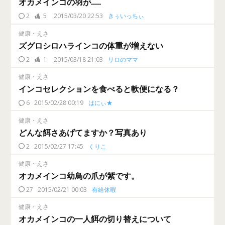
オカメインコの羽が.....
2
5
2015/03/20 22:53
きぅいっちぃ
健康・えさ
ズグロシロハラインコの体重が増えない
2
1
2015/03/18 21:03
リロのママ
健康・えさ
インコセレクションを食べると軟便になる？
6
2015/02/28 00:19
はにぃ★
健康・えさ
どんな餌さあげてますか？写真あり
2
2015/02/27 17:45
くりこ
健康・えさ
オカメインコ幼鳥の爪が紫です。
27
2015/02/21 00:03
有給休暇
健康・えさ
オカメインコの一人餌の切り替えについて